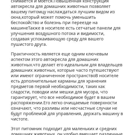
снимается и моется.Повышенная конструкция
автокресла для домашних животных позволяет
вашему питомцу наслаждаться лучшим видом из
окна,который может помочь уменьшить
беспокойство и болезнь при переезде на
машинеТакже в носителе есть сетчатые панели для
улучшения воздушного потока и видимости,
создавая успокаивающую среду для вашего
пушистого друга.
Практичность является еще одним ключевым
аспектом этого автокресла для домашних
животных.что делает его идеальным для владельцев
домашних животных, которые часто путешествуют
или имеют ограниченное пространствоВ носителе
есть дополнительные карманы для хранения
предметов первой необходимости, таких как
сладости, поводки или мешки для мусора, что
гарантирует, что все необходимое будет в вашем
распоряжении.Его легко очищаемые поверхности
означают, что разливы или несчастные случаи не
будут проблемой для управления, держать машину в
чистоте.
Этот питомник подходит для маленьких и средних
домашних животных, он удобно вмещает различные