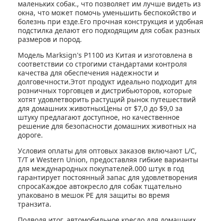
маленьких собак., что позволяет им лучше видеть из
окна, что может помочь уменьшить беспокойство и
болезнь при езде.Его прочная конструкция и удобная
подстилка делают его подходящим для собак разных
размеров и пород.
Модель Marksign's P1100 из Китая и изготовлена в
соответствии со строгими стандартами контроля
качества для обеспечения надежности и
долговечности.Этот продукт идеально подходит для
розничных торговцев и дистрибьюторов, которые
хотят удовлетворить растущий рынок путешествий
для домашних животныхЦены от $7,0 до $9,0 за
штуку предлагают доступное, но качественное
решение для безопасности домашних животных на
дороге.
Условия оплаты для оптовых заказов включают L/C,
T/T и Western Union, предоставляя гибкие варианты
для международных покупателей.000 штук в год
гарантирует постоянный запас для удовлетворения
спросаКаждое автокресло для собак тщательно
упаковано в мешок PE для защиты во время
транзита.
Подводя итог, автомобильное кресло для домашних