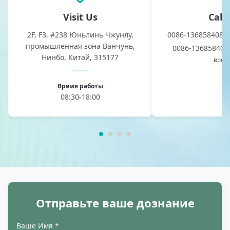
Visit Us
Call
2F, F3, #238 Юньлинь Чжунлу,
0086-1368584086
промышленная зона Ванчунь,
0086-13685840
Нинбо, Китай, 315177
врем
Время работы
08:30-18:00
Отправьте ваше дознание
Ваше Имя
*