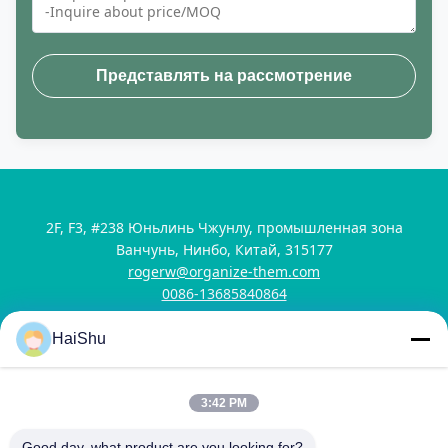
Представлять на рассмотрение
2F, F3, #238 Юньлинь Чжунлу, промышленная зона
Ванчунь, Нинбо, Китай, 315177
rogerw@organize-them.com
0086-13685840864
HaiShu
Дом
О нас
продукты
Свяжитесь мы
Политика уединения
Карта сайта
3:42 PM
Copyright © 2026-2026 Ningbo Haishu Marksign HomewareLtd.. All Rights
Good day, what product are you looking for?