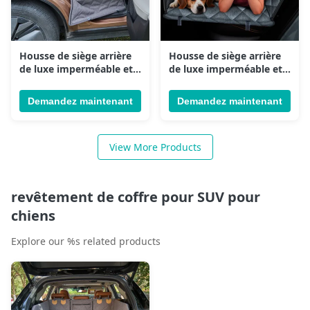
Housse de siège arrière
Housse de siège arrière
de luxe imperméable et
de luxe imperméable et
résistante aux rayures
résistante aux rayures
pour animal de
pour animal de
Demandez maintenant
Demandez maintenant
compagnie, extension de
compagnie, extension de
siège de voiture pour
siège de voiture pour
chien, avec fond dur,
chien, avec fond dur,
View More Products
peut contenir 450 lb
peut contenir 450 lb
revêtement de coffre pour SUV pour
chiens
Explore our %s related products