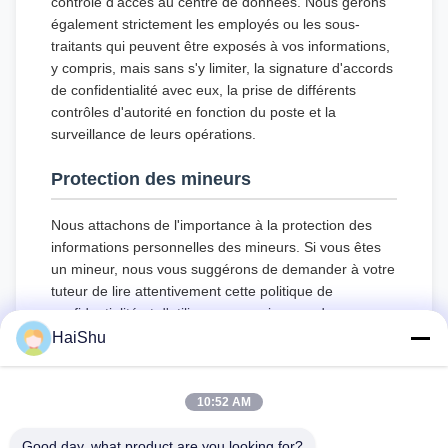
contrôle d'accès au centre de données. Nous gérons
également strictement les employés ou les sous-
traitants qui peuvent être exposés à vos informations,
y compris, mais sans s'y limiter, la signature d'accords
de confidentialité avec eux, la prise de différents
contrôles d'autorité en fonction du poste et la
surveillance de leurs opérations.
Protection des mineurs
Nous attachons de l'importance à la protection des
informations personnelles des mineurs. Si vous êtes
un mineur, nous vous suggérons de demander à votre
tuteur de lire attentivement cette politique de
confidentialité et d'utiliser nos services ou de nous
fournir des informations sous réserve d'avoir obtenu le
HaiShu
consentement de votre tuteur.
10:52 AM
Good day, what product are you looking for?