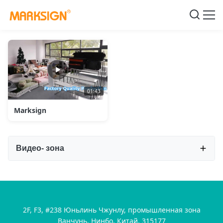
01:43
Marksign
Видео- зона
All Videos
Фабрика
2F, F3, #238 Юньлинь Чжунлу, промышленная зона
Ванчунь, Нинбо, Китай, 315177