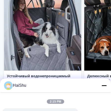
Устойчивый водонепроницаемый
Делюксный 
крышка автомобильного сиденья для
устойчивый 
домашних животных защищает
сиденье для
HaiShu
Контакт теперь
автомобильную обивку. Сохраняет
удлинитель 
домашних животных комфортными и
автокресла д
чистыми во время путешествия.
твердым дно
2:15 PM