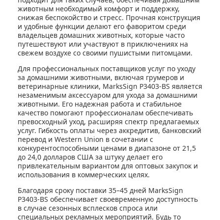
животным необходимый комфорт и поддержку,
снижая беспокойство и стресс. Прочная конструкция
и удобные функции делают его фаворитом среди
владельцев домашних животных, которые часто
путешествуют или участвуют в приключениях на
свежем воздухе со своими пушистыми питомцами.
Для профессиональных поставщиков услуг по уходу
за домашними животными, включая грумеров и
ветеринарные клиники, MarksSign P3403-BS является
незаменимым аксессуаром для ухода за домашними
животными. Его надежная работа и стабильное
качество помогают профессионалам обеспечивать
превосходный уход, расширяя спектр предлагаемых
услуг. Гибкость оплаты через аккредитив, банковский
перевод и Western Union в сочетании с
конкурентоспособными ценами в диапазоне от 21,5
до 24,0 долларов США за штуку делает его
привлекательным вариантом для оптовых закупок и
использования в коммерческих целях.
Благодаря сроку поставки 35–45 дней MarksSign
P3403-BS обеспечивает своевременную доступность
в случае сезонных всплесков спроса или
специальных рекламных мероприятий. Будь то