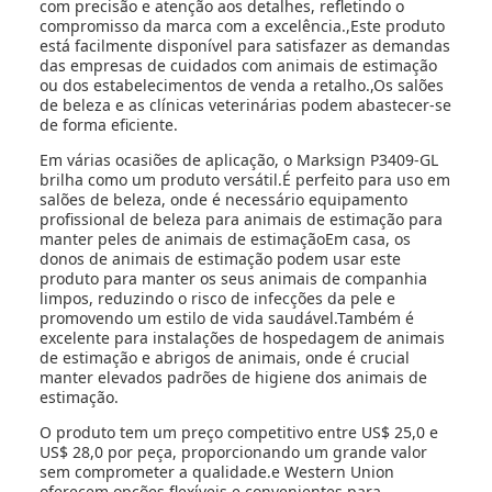
com precisão e atenção aos detalhes, refletindo o
compromisso da marca com a excelência.,Este produto
está facilmente disponível para satisfazer as demandas
das empresas de cuidados com animais de estimação
ou dos estabelecimentos de venda a retalho.,Os salões
de beleza e as clínicas veterinárias podem abastecer-se
de forma eficiente.
Em várias ocasiões de aplicação, o Marksign P3409-GL
brilha como um produto versátil.É perfeito para uso em
salões de beleza, onde é necessário equipamento
profissional de beleza para animais de estimação para
manter peles de animais de estimaçãoEm casa, os
donos de animais de estimação podem usar este
produto para manter os seus animais de companhia
limpos, reduzindo o risco de infecções da pele e
promovendo um estilo de vida saudável.Também é
excelente para instalações de hospedagem de animais
de estimação e abrigos de animais, onde é crucial
manter elevados padrões de higiene dos animais de
estimação.
O produto tem um preço competitivo entre US$ 25,0 e
US$ 28,0 por peça, proporcionando um grande valor
sem comprometer a qualidade.e Western Union
oferecem opções flexíveis e convenientes para