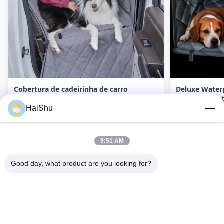
Cobertura de cadeirinha de carro
Deluxe Waterp
resistente à água para animais de
arranhões Pe
estimação protege o piso do veículo
Car Seat Cove
HaiShu
Contato agora
mantém os animais confortáveis e
fundo duro S
limpos durante a viagem
9:51 AM
Good day, what product are you looking for?
2F, F3, #238 Yunlin Zhonglu, Zona Industrial de Wangchun,
Ningbo, China, 315177
rogerw@organize-them.com