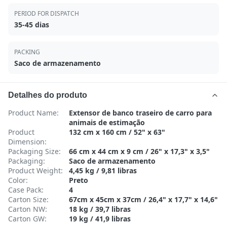
PERIOD FOR DISPATCH
35-45 dias
PACKING
Saco de armazenamento
Detalhes do produto
Product Name:
Extensor de banco traseiro de carro para
animais de estimação
Product
132 cm x 160 cm / 52" x 63"
Dimension:
Packaging Size:
66 cm x 44 cm x 9 cm / 26" x 17,3" x 3,5"
Packaging:
Saco de armazenamento
Product Weight:
4,45 kg / 9,81 libras
Color:
Preto
Case Pack:
4
Carton Size:
67cm x 45cm x 37cm / 26,4" x 17,7" x 14,6"
Carton NW:
18 kg / 39,7 libras
Carton GW:
19 kg / 41,9 libras