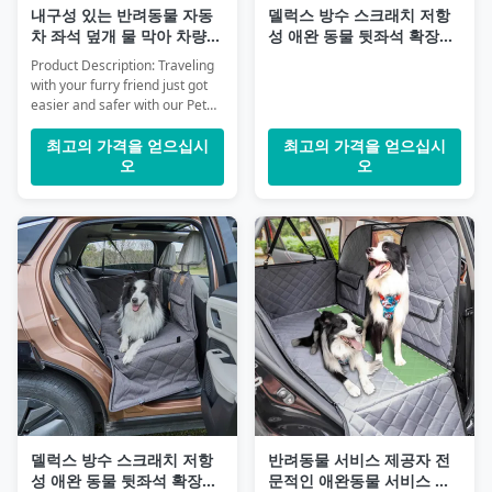
내구성 있는 반려동물 자동
델럭스 방수 스크래치 저항
차 좌석 덮개 물 막아 차량
성 애완 동물 뒷좌석 확장자
포장 보호 여행 중에 애완동
강아지 자동차 좌석 덮개 뒷
Product Description: Traveling
물을 편안하고 깨끗하게 유
좌석에 단단한 바닥 450파운
with your furry friend just got
지
드를 잡습니다
easier and safer with our Pet
Safety Seat Cover, designed to
provide ultimate protection and
최고의 가격을 얻으십시
최고의 가격을 얻으십시
comfort during car rides.
오
오
Whether you have a small
puppy or a large dog, this
Universal Pet Car Seat Cover is
crafted to fit most vehicles
seamlessly, ensuring that your
pet enjoys the journey while
your car’s interior stays clean
and damage-free. Made from
durable, high-quality materials,
this Dog Protective Car Seat C
델럭스 방수 스크래치 저항
반려동물 서비스 제공자 전
성 애완 동물 뒷좌석 확장자
문적인 애완동물 서비스 제