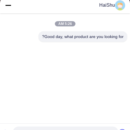
You can upload up to 5 files and Each file sized 10M max.
HaiShu
يُقدِّم
5:26 AM
Good day, what product are you looking for?
2F، F3، #238 Yunlin Zhonglu، منطقة Wangchun الصناعية، نينغبو،
الصين، 315177
rogerw@organize-them.com
0086-13685840864
المنزل
حولنا
المنتجات
اتصل بنا
سياسة الخصوصية
خريطة الموقع
Copyright © 2026-2026 Ningbo Haishu Marksign HomewareLtd.. All Rights
Reserved.