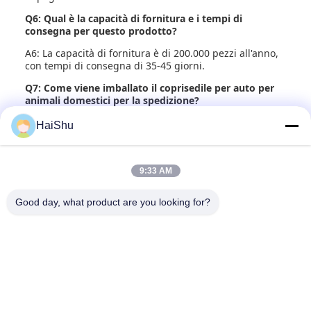
Q6: Qual è la capacità di fornitura e i tempi di
consegna per questo prodotto?
A6: La capacità di fornitura è di 200.000 pezzi all'anno,
con tempi di consegna di 35-45 giorni.
Q7: Come viene imballato il coprisedile per auto per
animali domestici per la spedizione?
A7: Ogni copertura per seggiolino auto per animali
HaiShu
domestici è confezionata in una comoda custodia per
una facile movimentazione e protezione.
9:33 AM
Good day, what product are you looking for?
2F, F3, #238 Yunlin Zhonglu, zona industriale di Wangchun,
Ningbo, Cina, 315177
rogerw@organize-them.com
0086-13685840864