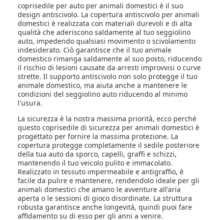
coprisedile per auto per animali domestici è il suo
design antiscivolo. La copertura antiscivolo per animali
domestici è realizzata con materiali durevoli e di alta
qualità che aderiscono saldamente al tuo seggiolino
auto, impedendo qualsiasi movimento o scivolamento
indesiderato. Ciò garantisce che il tuo animale
domestico rimanga saldamente al suo posto, riducendo
il rischio di lesioni causate da arresti improvvisi o curve
strette. Il supporto antiscivolo non solo protegge il tuo
animale domestico, ma aiuta anche a mantenere le
condizioni del seggiolino auto riducendo al minimo
l'usura.
La sicurezza è la nostra massima priorità, ecco perché
questo coprisedile di sicurezza per animali domestici è
progettato per fornire la massima protezione. La
copertura protegge completamente il sedile posteriore
della tua auto da sporco, capelli, graffi e schizzi,
mantenendo il tuo veicolo pulito e immacolato.
Realizzato in tessuto impermeabile e antigraffio, è
facile da pulire e mantenere, rendendolo ideale per gli
animali domestici che amano le avventure all'aria
aperta o le sessioni di gioco disordinate. La struttura
robusta garantisce anche longevità, quindi puoi fare
affidamento su di esso per gli anni a venire.