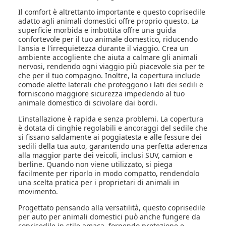
Il comfort è altrettanto importante e questo coprisedile
adatto agli animali domestici offre proprio questo. La
superficie morbida e imbottita offre una guida
confortevole per il tuo animale domestico, riducendo
l'ansia e l'irrequietezza durante il viaggio. Crea un
ambiente accogliente che aiuta a calmare gli animali
nervosi, rendendo ogni viaggio più piacevole sia per te
che per il tuo compagno. Inoltre, la copertura include
comode alette laterali che proteggono i lati dei sedili e
forniscono maggiore sicurezza impedendo al tuo
animale domestico di scivolare dai bordi.
L'installazione è rapida e senza problemi. La copertura
è dotata di cinghie regolabili e ancoraggi del sedile che
si fissano saldamente ai poggiatesta e alle fessure dei
sedili della tua auto, garantendo una perfetta aderenza
alla maggior parte dei veicoli, inclusi SUV, camion e
berline. Quando non viene utilizzato, si piega
facilmente per riporlo in modo compatto, rendendolo
una scelta pratica per i proprietari di animali in
movimento.
Progettato pensando alla versatilità, questo coprisedile
per auto per animali domestici può anche fungere da
coprisedile in stile amaca, fornendo protezione e