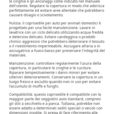
le cinghie e gli ancoraggi come indicato nel manuale
dell'utente. Regolare la copertura in modo che aderisca
perfettamente ed evitare aree allentate che potrebbero
causare disagio o scivolamento.
Pulizia: il coprisedile per auto per animali domestici è
progettato per una facile manutenzione. Lavare in
lavatrice con un ciclo delicato utilizzando acqua fredda
e detersivo delicato. Evitare candeggina o prodotti
chimici aggressivi che potrebbero deteriorare il tessuto
o il rivestimento impermeabile. Asciugare all'aria o in
asciugatrice a fuoco basso per preservare l'integrità del
materiale.
Manutenzione: controllare regolarmente l'usura della
copertura, in particolare le cinghie e le cuciture.
Riparare tempestivamente i danni minori per evitare
ulteriori deterioramenti. Conservare la copertura in un
luogo fresco e asciutto quando non in uso per evitare
l'accumulo di muffe e funghi.
Compatibilità: questo coprisedile è compatibile con la
maggior parte dei seggiolini auto standard, compresi
gli stili a secchiello e a panca. Tuttavia, potrebbe non
essere adatto a determinati sedili speciali o veicoli con
dimensioni insolite. Si prega di fare riferimento alle